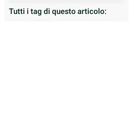
Tutti i tag di questo articolo:
lirica
Poesia
roberto dall’olio
terra
verità
versi
Roberto Dall’Olio
Bolognese da sempre ancora prima di nascervi. È
nomade cosmopolita. Scrisse poesie da anni otto
circa. E non smise più. Pubblica libri in versi. Ritiene
la poesia una forma di stoviglia, detta alla Gozzano.
Ah, poeti di riferimento: Italiani: Roberto Roversi mio
maestro e amico Antonia Pozzi Alfonso Gatto Guido
Gozzano Stranieri: Neruda Lorca Salinas Yanez Piznik
Brecht Prevert Plath Sexton Seifert Cvetaeva Ritsos