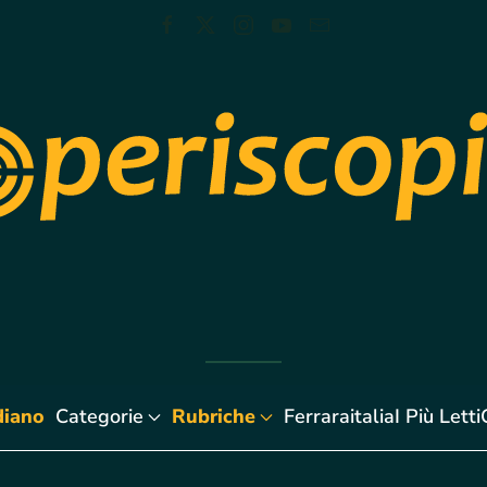
diano
Categorie
Rubriche
Ferraraitalia
I Più Letti