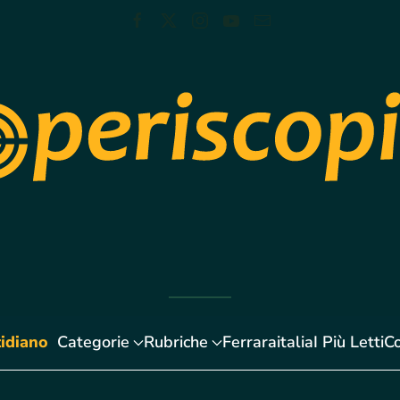
idiano
Categorie
Rubriche
Ferraraitalia
I Più Letti
Co