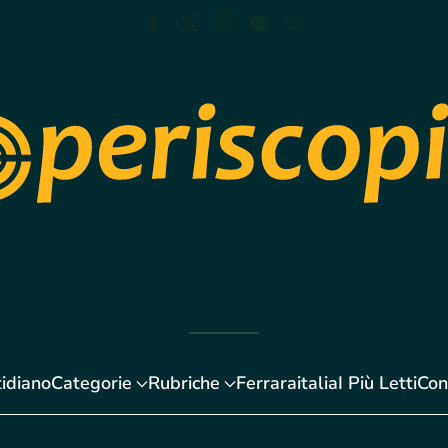
idiano
Categorie
Rubriche
Ferraraitalia
I Più Letti
Con