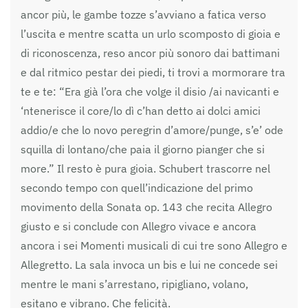
ancor più, le gambe tozze s’avviano a fatica verso
l’uscita e mentre scatta un urlo scomposto di gioia e
di riconoscenza, reso ancor più sonoro dai battimani
e dal ritmico pestar dei piedi, ti trovi a mormorare tra
te e te: “Era già l’ora che volge il disio /ai navicanti e
‘ntenerisce il core/lo dì c’han detto ai dolci amici
addio/e che lo novo peregrin d’amore/punge, s’e’ ode
squilla di lontano/che paia il giorno pianger che si
more.” Il resto è pura gioia. Schubert trascorre nel
secondo tempo con quell’indicazione del primo
movimento della Sonata op. 143 che recita Allegro
giusto e si conclude con Allegro vivace e ancora
ancora i sei Momenti musicali di cui tre sono Allegro e
Allegretto. La sala invoca un bis e lui ne concede sei
mentre le mani s’arrestano, ripigliano, volano,
esitano e vibrano. Che felicità.