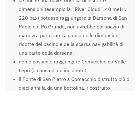
se anche una nave turistica di discrete
dimensioni (esempio la “River Cloud”, 40 metri,
220 pax) potesse raggiungere la Darsena di San
Paolo dal Po Grande, non avrebbe poi spazio di
manovra per girarsi a causa delle dimensioni
ridotte del bacino e della scarsa navigabilità di
una parte della darsena.
non è possibile raggiungere Comacchio da Valle
Lepri (a causa di un incidente)
il Ponte di San Pietro a Comacchio distrutto più di
dieci anni fa da una bettolina, ricostruito
recentemente come ponte apribile, che può
lasciar passare natanti turistici, non funziona. Gli
ingegneri che hanno progettato il software di
gestione del ponte mobile non avevano le
competenze necessarie per questo tipo di