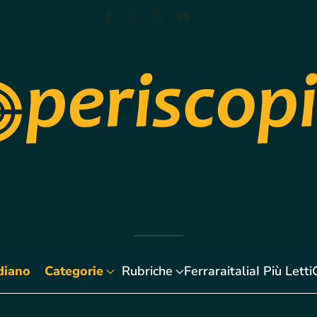
diano
Categorie
Rubriche
Ferraraitalia
I Più Letti