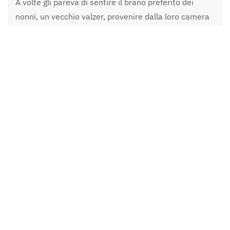
A volte gli pareva di sentire il brano preferito dei
nonni, un vecchio valzer, provenire dalla loro camera
da letto. Così decideva di trascorrere gran parte della
notte andandosene a zonzo per la campagna
circostante e annotando nel diario ogni stranezza che
gli fosse capitata. E questo probabilmente fino al
giorno della sua morte.
Per alcuni anni la dimora in cui il giovane e i nonni
avevano vissuto – una casetta isolata nella
campagna tra Baura e Contrapò – rimase disabitata
in attesa di un compratore.
La leggenda vuole che di notte, passando nelle
vicinanze, si potesse ascoltare la tenue melodia di un
valzer provenire dall’interno della casa.
L’estate di quell’anno io e i miei amici, per alcune
sere, andammo a curiosare da quelle parti per