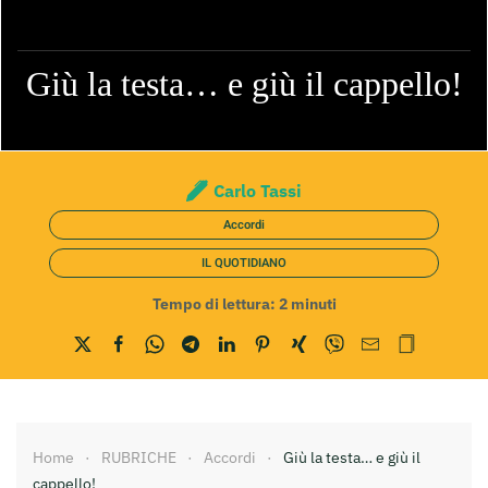
Giù la testa… e giù il cappello!
Carlo Tassi
Accordi
IL QUOTIDIANO
Tempo di lettura:
2
minuti
Home
RUBRICHE
Accordi
Giù la testa… e giù il
cappello!