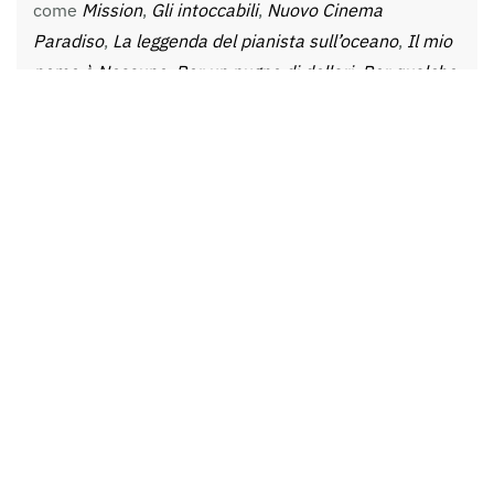
come
Mission
,
Gli intoccabili
,
Nuovo Cinema
Paradiso
,
La leggenda del pianista sull’oceano
,
Il mio
nome è Nessuno
,
Per un pugno di dollari
,
Per qualche
dollaro in più
,
Il buono, il brutto, il cattivo
,
C’era una
volta il west
,
C’era una volta in America
,
Giù la testa
e
innumerevoli altri film in oltre sessant’anni di
carriera.
Una carriera che non si può raccontare se non
attraverso la musica. Perché il genio compositivo di
Morricone, proprio grazie alla musica, ha fatto la
storia del cinema. Magnifico esempio di sublime
commistione d’arti.
Era
Giù la testa
… ora giù il cappello!