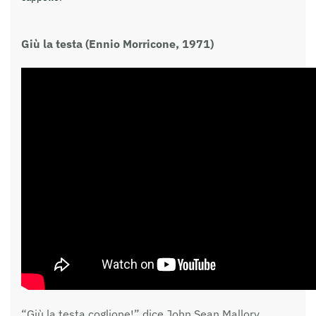
Giù la testa (Ennio Morricone, 1971)
“Giù la testa coglione!” dice John Sean Mallory