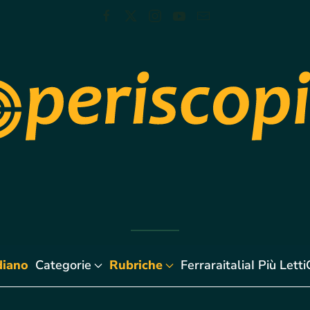
diano
Categorie
Rubriche
Ferraraitalia
I Più Letti