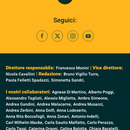
Seguici:
Direttore responsabile:
| Vice direttore:
Francesco Monini
| Redazione:
Nicola Cavallini
Bruno Vigilio Turra,
Paola Felletti Spadazzi,
Simonetta Sandri,
I nostri collaboratori:
Agnese Di Martino,
Alberto Poggi,
Alessandro Tagliati,
Alessio Miglietta,
Ambra Simeone,
Andrea Gandini,
Andrea Malacarne,
Andrea Musacci,
Andrea Zerbini,
Anna Dolfi,
Anna Lodeserto,
Anna Rita Boccafogli,
Anna Zonari,
Antonio Indelli,
Carl Wilhelm Macke,
Carla Sautto Malfatto,
Carlo Perazzo,
Carlo Tassi,
Caterina Orsoni,
Catina Balotta,
Chiara Baratelli,