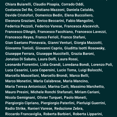
Chiara Buiarelli,
Claudio Pisapia,
Corrado Oddi,
Costanza Del Re,
Cristiano Mazzoni,
Daniela Cataldo,
Davide Cristofori,
Domenico Bedin,
Elena Buccoliero,
Eleonora Graziani,
Enrico Beccarini,
Fabio Mangolini,
Federica Pezzoli,
Federico Varese,
Francesca Alacevich,
Francesco D'Angiò,
Francesco Facchiano,
Francesco Lavezzi,
Francesco Reyes,
Franco Ferioli,
Franco Stefani,
Gian Gaetano Pinnavaia,
Gianni Venturi,
Giorgia Mazzotti,
Giovanna Tonioli,
Giovanni Caprio,
Giuditta Isotti Rosowsky,
Giuseppe Ferrara,
Giuseppe Nuccitelli,
Grazia Baroni,
Jonatas Di Sabato,
Laura Dolfi,
Laura Rossi,
Leonardo Fiorentini,
Lidia Grandi,
Loredana Bondi,
Lorenzo Poli,
Luca Casarini,
Luca Copersini,
Lucio Toma,
Luigi Balocchi,
Marcella Mascellani,
Marcello Brondi,
Marco Belli,
Marco Monetini,
Maria Calabrese,
Maria Mancino,
Maria Teresa Antoniozzi,
Marina Carli,
Massimo Marchetto,
Mauro Presini,
Michele Ronchi Stefanati,
Miriam Cariani,
Nicola Gemignani,
Olivier Turquet,
Paolo Moneti,
Piergiorgio Cipriano,
Piergiorgio Paterlini,
Pierluigi Guerrini,
Radio Strike,
Ranieri Varese,
Redazione Zebra,
Riccardo Francaviglia,
Roberta Barbieri,
Roberta Lipparini,