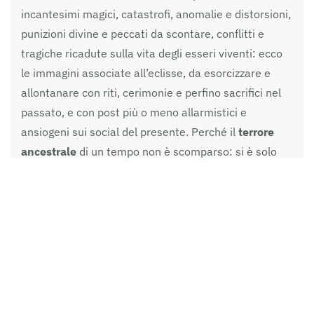
incantesimi magici, catastrofi, anomalie e distorsioni,
punizioni divine e peccati da scontare, conflitti e
tragiche ricadute sulla vita degli esseri viventi: ecco
le immagini associate all’eclisse, da esorcizzare e
allontanare con riti, cerimonie e perfino sacrifici nel
passato, e con post più o meno allarmistici e
ansiogeni sui social del presente. Perché il
terrore
ancestrale
di un tempo non è scomparso: si è solo
trasformato assumendo nuove forme. Sono di questi
giorni le raccomandazioni con appelli accorati sui
social, riguardanti l’opportunità di stare in casa
durante l’eclissi lunare, non seguire il fenomeno in
tutta la sua durata per ipotetici danni irreversibili e
altre amenità, la più sbalorditiva di tutte, quella
riguardante l’uso di cellulari, tablet e computer
soggetti ad alta radiazione cosmica. Conseguenza,