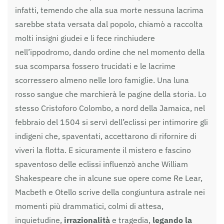
infatti, temendo che alla sua morte nessuna lacrima
sarebbe stata versata dal popolo, chiamò a raccolta
molti insigni giudei e li fece rinchiudere
nell’ippodromo, dando ordine che nel momento della
sua scomparsa fossero trucidati e le lacrime
scorressero almeno nelle loro famiglie. Una luna
rosso sangue che marchierà le pagine della storia. Lo
stesso Cristoforo Colombo, a nord della Jamaica, nel
febbraio del 1504 si servì dell’eclissi per intimorire gli
indigeni che, spaventati, accettarono di rifornire di
viveri la flotta. E sicuramente il mistero e fascino
spaventoso delle eclissi influenzò anche William
Shakespeare che in alcune sue opere come Re Lear,
Macbeth e Otello scrive della congiuntura astrale nei
momenti più drammatici, colmi di attesa,
inquietudine,
irrazionalità
e tragedia,
legando la