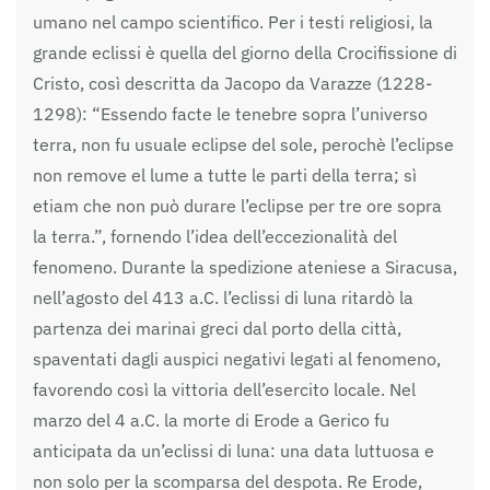
umano nel campo scientifico. Per i testi religiosi, la
grande eclissi è quella del giorno della Crocifissione di
Cristo, così descritta da Jacopo da Varazze (1228-
1298): “Essendo facte le tenebre sopra l’universo
terra, non fu usuale eclipse del sole, perochè l’eclipse
non remove el lume a tutte le parti della terra; sì
etiam che non può durare l’eclipse per tre ore sopra
la terra.”, fornendo l’idea dell’eccezionalità del
fenomeno. Durante la spedizione ateniese a Siracusa,
nell’agosto del 413 a.C. l’eclissi di luna ritardò la
partenza dei marinai greci dal porto della città,
spaventati dagli auspici negativi legati al fenomeno,
favorendo così la vittoria dell’esercito locale. Nel
marzo del 4 a.C. la morte di Erode a Gerico fu
anticipata da un’eclissi di luna: una data luttuosa e
non solo per la scomparsa del despota. Re Erode,