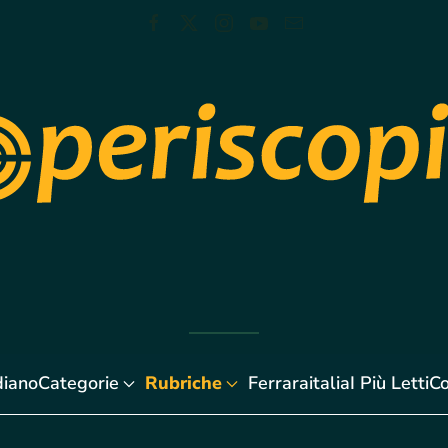
diano
Categorie
Rubriche
Ferraraitalia
I Più Letti
Co