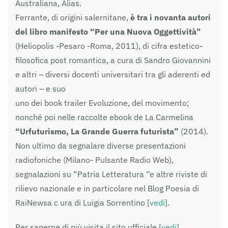
Australiana, Alias.
Ferrante, di origini salernitane,
è tra i novanta autori
del libro manifesto “Per una Nuova Oggettività”
(Heliopolis -Pesaro -Roma, 2011), di cifra estetico-
filosofica post romantica, a cura di Sandro Giovannini
e altri – diversi docenti universitari tra gli aderenti ed
autori – e suo
uno dei book trailer Evoluzione, del movimento;
nonché poi nelle raccolte ebook de La Carmelina
“Urfuturismo, La Grande Guerra futurista”
(2014).
Non ultimo da segnalare diverse presentazioni
radiofoniche (Milano- Pulsante Radio Web),
segnalazioni su “Patria Letteratura “e altre riviste di
rilievo nazionale e in particolare nel Blog Poesia di
RaiNewsa c ura di Luigia Sorrentino [
vedi
].
Per saperne di più visita il sito ufficiale [
vedi
]