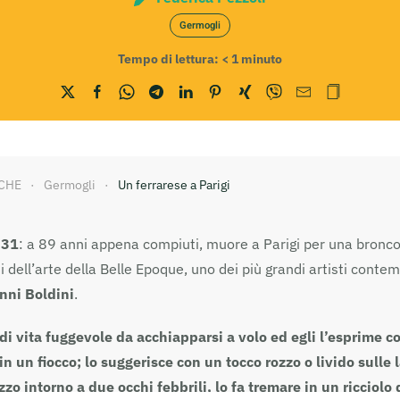
Germogli
Tempo di lettura:
< 1
minuto
CHE
Germogli
Un ferrarese a Parigi
931
: a 89 anni appena compiuti, muore a Parigi per una bronc
i dell’arte della Belle Epoque, uno dei più grandi artisti conte
nni Boldini
.
di vita fuggevole da acchiapparsi a volo ed egli l’esprime co
in un fiocco; lo suggerisce con un tocco rozzo o livido sulle
o intorno a due occhi febbrili, lo fa tremare in un ricciolo d