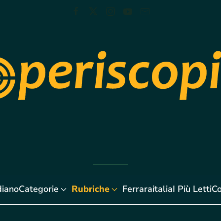
diano
Categorie
Rubriche
Ferraraitalia
I Più Letti
Co