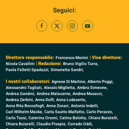
Seguici:
Direttore responsabile:
| Vice direttore:
Francesco Monini
| Redazione:
Nicola Cavallini
Bruno Vigilio Turra,
Paola Felletti Spadazzi,
Simonetta Sandri,
I nostri collaboratori:
Agnese Di Martino,
Alberto Poggi,
Alessandro Tagliati,
Alessio Miglietta,
Ambra Simeone,
Andrea Gandini,
Andrea Malacarne,
Andrea Musacci,
Andrea Zerbini,
Anna Dolfi,
Anna Lodeserto,
Anna Rita Boccafogli,
Anna Zonari,
Antonio Indelli,
Carl Wilhelm Macke,
Carla Sautto Malfatto,
Carlo Perazzo,
Carlo Tassi,
Caterina Orsoni,
Catina Balotta,
Chiara Baratelli,
Chiara Buiarelli,
Claudio Pisapia,
Corrado Oddi,