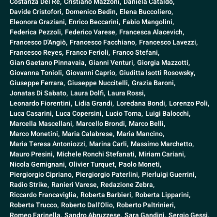
Costanza Del Re,
Cristiano Mazzoni,
Daniela Cataldo,
Davide Cristofori,
Domenico Bedin,
Elena Buccoliero,
Eleonora Graziani,
Enrico Beccarini,
Fabio Mangolini,
Federica Pezzoli,
Federico Varese,
Francesca Alacevich,
Francesco D'Angiò,
Francesco Facchiano,
Francesco Lavezzi,
Francesco Reyes,
Franco Ferioli,
Franco Stefani,
Gian Gaetano Pinnavaia,
Gianni Venturi,
Giorgia Mazzotti,
Giovanna Tonioli,
Giovanni Caprio,
Giuditta Isotti Rosowsky,
Giuseppe Ferrara,
Giuseppe Nuccitelli,
Grazia Baroni,
Jonatas Di Sabato,
Laura Dolfi,
Laura Rossi,
Leonardo Fiorentini,
Lidia Grandi,
Loredana Bondi,
Lorenzo Poli,
Luca Casarini,
Luca Copersini,
Lucio Toma,
Luigi Balocchi,
Marcella Mascellani,
Marcello Brondi,
Marco Belli,
Marco Monetini,
Maria Calabrese,
Maria Mancino,
Maria Teresa Antoniozzi,
Marina Carli,
Massimo Marchetto,
Mauro Presini,
Michele Ronchi Stefanati,
Miriam Cariani,
Nicola Gemignani,
Olivier Turquet,
Paolo Moneti,
Piergiorgio Cipriano,
Piergiorgio Paterlini,
Pierluigi Guerrini,
Radio Strike,
Ranieri Varese,
Redazione Zebra,
Riccardo Francaviglia,
Roberta Barbieri,
Roberta Lipparini,
Roberta Trucco,
Roberto Dall'Olio,
Roberto Paltrinieri,
Romeo Farinella,
Sandro Abruzzese,
Sara Gandini,
Sergio Gessi,