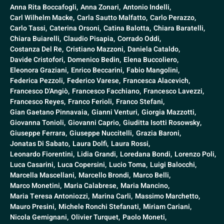
Anna Rita Boccafogli,
Anna Zonari,
Antonio Indelli,
Carl Wilhelm Macke,
Carla Sautto Malfatto,
Carlo Perazzo,
Carlo Tassi,
Caterina Orsoni,
Catina Balotta,
Chiara Baratelli,
Chiara Buiarelli,
Claudio Pisapia,
Corrado Oddi,
Costanza Del Re,
Cristiano Mazzoni,
Daniela Cataldo,
Davide Cristofori,
Domenico Bedin,
Elena Buccoliero,
Eleonora Graziani,
Enrico Beccarini,
Fabio Mangolini,
Federica Pezzoli,
Federico Varese,
Francesca Alacevich,
Francesco D'Angiò,
Francesco Facchiano,
Francesco Lavezzi,
Francesco Reyes,
Franco Ferioli,
Franco Stefani,
Gian Gaetano Pinnavaia,
Gianni Venturi,
Giorgia Mazzotti,
Giovanna Tonioli,
Giovanni Caprio,
Giuditta Isotti Rosowsky,
Giuseppe Ferrara,
Giuseppe Nuccitelli,
Grazia Baroni,
Jonatas Di Sabato,
Laura Dolfi,
Laura Rossi,
Leonardo Fiorentini,
Lidia Grandi,
Loredana Bondi,
Lorenzo Poli,
Luca Casarini,
Luca Copersini,
Lucio Toma,
Luigi Balocchi,
Marcella Mascellani,
Marcello Brondi,
Marco Belli,
Marco Monetini,
Maria Calabrese,
Maria Mancino,
Maria Teresa Antoniozzi,
Marina Carli,
Massimo Marchetto,
Mauro Presini,
Michele Ronchi Stefanati,
Miriam Cariani,
Nicola Gemignani,
Olivier Turquet,
Paolo Moneti,