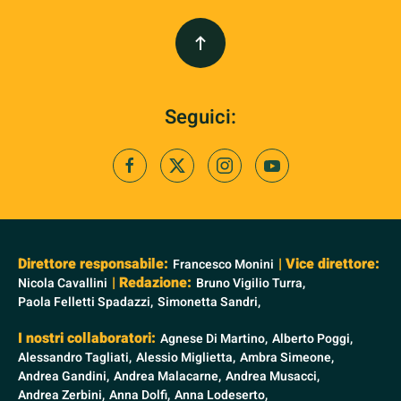
Seguici:
Direttore responsabile:
| Vice direttore:
Francesco Monini
| Redazione:
Nicola Cavallini
Bruno Vigilio Turra,
Paola Felletti Spadazzi,
Simonetta Sandri,
I nostri collaboratori:
Agnese Di Martino,
Alberto Poggi,
Alessandro Tagliati,
Alessio Miglietta,
Ambra Simeone,
Andrea Gandini,
Andrea Malacarne,
Andrea Musacci,
Andrea Zerbini,
Anna Dolfi,
Anna Lodeserto,