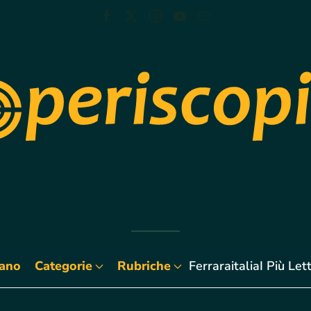
iano
Categorie
Rubriche
Ferraraitalia
I Più Lett