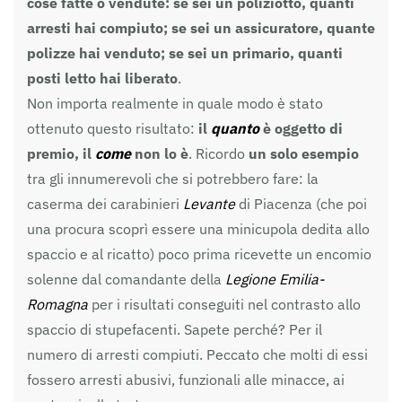
cose fatte o vendute: se sei un poliziotto, quanti
arresti hai compiuto; se sei un assicuratore, quante
polizze hai venduto; se sei un primario, quanti
posti letto hai liberato
.
Non importa realmente in quale modo è stato
ottenuto questo risultato:
il
quanto
è oggetto di
premio, il
come
non lo è
. Ricordo
un solo esempio
tra gli innumerevoli che si potrebbero fare: la
caserma dei carabinieri
Levante
di Piacenza (che poi
una procura scoprì essere una minicupola dedita allo
spaccio e al ricatto) poco prima ricevette un encomio
solenne dal comandante della
Legione Emilia-
Romagna
per i risultati conseguiti nel contrasto allo
spaccio di stupefacenti. Sapete perché? Per il
numero di arresti compiuti. Peccato che molti di essi
fossero arresti abusivi, funzionali alle minacce, ai