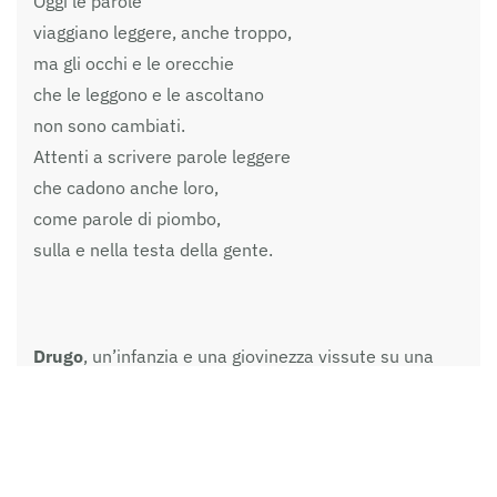
Oggi le parole
viaggiano leggere, anche troppo,
ma gli occhi e le orecchie
che le leggono e le ascoltano
non sono cambiati.
Attenti a scrivere parole leggere
che cadono anche loro,
come parole di piombo,
sulla e nella testa della gente.
Drugo
, un’infanzia e una giovinezza vissute su una
lingua di terra tra il Po e il mare. Una maturità che
scopre la poesia e il gusto attraverso di essa di
raccontarsi. Il Drugo lo puoi trovare la mattina presto
appollaiato sui gradini della darsena che legge e