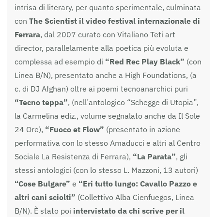
intrisa di literary, per quanto sperimentale, culminata
con
The Scientist il video festival internazionale di
Ferrara
, dal 2007 curato con Vitaliano Teti art
director, parallelamente alla poetica più evoluta e
complessa ad esempio di
“Red Rec Play Black”
(con
Linea B/N), presentato anche a High Foundations, (a
c. di DJ Afghan) oltre ai poemi tecnoanarchici puri
“Tecno teppa”
, (nell’antologico “Schegge di Utopia”,
la Carmelina ediz., volume segnalato anche da Il Sole
24 Ore),
“Fuoco et Flow”
(presentato in azione
performativa con lo stesso Amaducci e altri al Centro
Sociale La Resistenza di Ferrara),
“La Parata”
, gli
stessi antologici (con lo stesso L. Mazzoni, 13 autori)
“Cose Bulgare”
e
“Eri tutto lungo: Cavallo Pazzo e
altri cani sciolti”
(Collettivo Alba Cienfuegos, Linea
B/N). È stato poi
intervistato da chi scrive per il