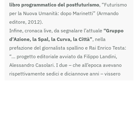
libro programmatico del postfuturismo
, “Futurismo
per la Nuova Umanità: dopo Marinetti” (Armando
editore, 2012).
Infine, cronaca live, da segnalare l’attuale
“Gruppo
d’Azione, la Spal, la Curva, la Città”
, nella
prefazione del giornalista spallino e Rai Enrico Testa:
“… progetto editoriale avviato da Filippo Landini,
Alessandro Casolari. I due – che all’epoca avevano
rispettivamente sedici e diciannove anni – vissero
quella controversa stagione da protagonisti e oggi, a
quasi trent’anni di distanza, hanno deciso di scrivere
un libro per raccontare cosa significò per loro e tanti
altri ragazzi come loro essere parte dell’ala militante
della Spal.” (estratto da Listone Magazine [
leggi
]).
Per saperne di più visita la pagina di Filippo Landini