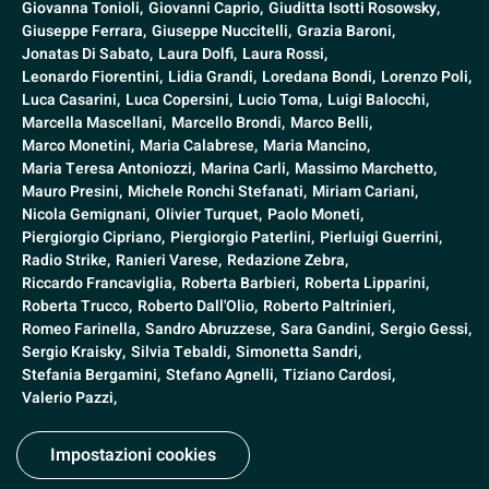
Giovanna Tonioli,
Giovanni Caprio,
Giuditta Isotti Rosowsky,
Giuseppe Ferrara,
Giuseppe Nuccitelli,
Grazia Baroni,
Jonatas Di Sabato,
Laura Dolfi,
Laura Rossi,
Leonardo Fiorentini,
Lidia Grandi,
Loredana Bondi,
Lorenzo Poli,
Luca Casarini,
Luca Copersini,
Lucio Toma,
Luigi Balocchi,
Marcella Mascellani,
Marcello Brondi,
Marco Belli,
Marco Monetini,
Maria Calabrese,
Maria Mancino,
Maria Teresa Antoniozzi,
Marina Carli,
Massimo Marchetto,
Mauro Presini,
Michele Ronchi Stefanati,
Miriam Cariani,
Nicola Gemignani,
Olivier Turquet,
Paolo Moneti,
Piergiorgio Cipriano,
Piergiorgio Paterlini,
Pierluigi Guerrini,
Radio Strike,
Ranieri Varese,
Redazione Zebra,
Riccardo Francaviglia,
Roberta Barbieri,
Roberta Lipparini,
Roberta Trucco,
Roberto Dall'Olio,
Roberto Paltrinieri,
Romeo Farinella,
Sandro Abruzzese,
Sara Gandini,
Sergio Gessi,
Sergio Kraisky,
Silvia Tebaldi,
Simonetta Sandri,
Stefania Bergamini,
Stefano Agnelli,
Tiziano Cardosi,
Valerio Pazzi,
Impostazioni cookies