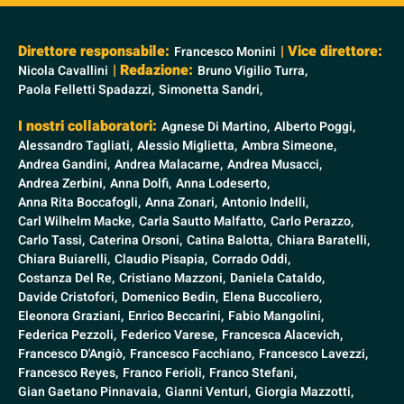
Direttore responsabile:
| Vice direttore:
Francesco Monini
| Redazione:
Nicola Cavallini
Bruno Vigilio Turra,
Paola Felletti Spadazzi,
Simonetta Sandri,
I nostri collaboratori:
Agnese Di Martino,
Alberto Poggi,
Alessandro Tagliati,
Alessio Miglietta,
Ambra Simeone,
Andrea Gandini,
Andrea Malacarne,
Andrea Musacci,
Andrea Zerbini,
Anna Dolfi,
Anna Lodeserto,
Anna Rita Boccafogli,
Anna Zonari,
Antonio Indelli,
Carl Wilhelm Macke,
Carla Sautto Malfatto,
Carlo Perazzo,
Carlo Tassi,
Caterina Orsoni,
Catina Balotta,
Chiara Baratelli,
Chiara Buiarelli,
Claudio Pisapia,
Corrado Oddi,
Costanza Del Re,
Cristiano Mazzoni,
Daniela Cataldo,
Davide Cristofori,
Domenico Bedin,
Elena Buccoliero,
Eleonora Graziani,
Enrico Beccarini,
Fabio Mangolini,
Federica Pezzoli,
Federico Varese,
Francesca Alacevich,
Francesco D'Angiò,
Francesco Facchiano,
Francesco Lavezzi,
Francesco Reyes,
Franco Ferioli,
Franco Stefani,
Gian Gaetano Pinnavaia,
Gianni Venturi,
Giorgia Mazzotti,