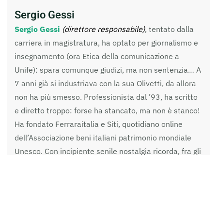
Sergio Gessi
Sergio Gessi
(direttore responsabile)
, tentato dalla
carriera in magistratura, ha optato per giornalismo e
insegnamento (ora Etica della comunicazione a
Unife): spara comunque giudizi, ma non sentenzia… A
7 anni già si industriava con la sua Olivetti, da allora
non ha più smesso. Professionista dal ’93, ha scritto
e diretto troppo: forse ha stancato, ma non è stanco!
Ha fondato Ferraraitalia e Siti, quotidiano online
dell’Associazione beni italiani patrimonio mondiale
Unesco. Con incipiente senile nostalgia ricorda, fra gli
altri, Ferrara & Ferrara, lo Spallino, Cambiare, l’Unità,
il manifesto, Avvenimenti, la Nuova Venezia, la
Cronaca di Verona, Portici, Econerre, Italia 7,
Gambero Rosso, Luci della città e tutti i compagni di