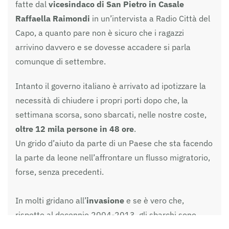
fatte dal
vicesindaco di San Pietro in Casale
Raffaella Raimondi
in un’intervista a Radio Città del
Capo, a quanto pare non è sicuro che i ragazzi
arrivino davvero e se dovesse accadere si parla
comunque di settembre.
Intanto il governo italiano è arrivato ad ipotizzare la
necessità di chiudere i propri porti dopo che, la
settimana scorsa, sono sbarcati, nelle nostre coste,
oltre 12 mila persone in 48 ore
.
Un grido d’aiuto da parte di un Paese che sta facendo
la parte da leone nell’affrontare un flusso migratorio,
forse, senza precedenti.
In molti gridano all’
invasione
e se è vero che,
rispetto al decennio 2004-2013, gli sbarchi sono
decisamente cresciuti di numero, secondo uno studio