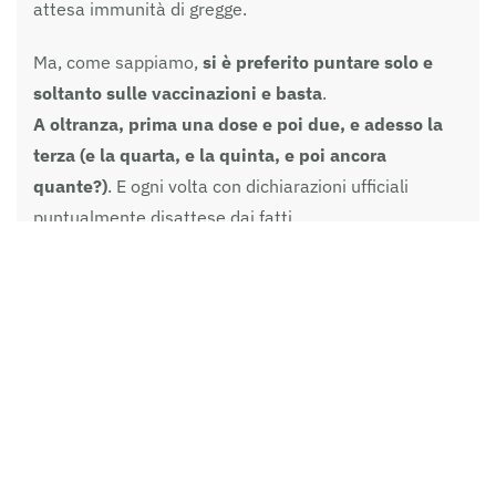
attesa immunità di gregge.
Ma, come sappiamo,
si è preferito puntare solo e
soltanto sulle vaccinazioni e basta
.
A oltranza, prima una dose e poi due, e adesso la
terza (e la quarta, e la quinta, e poi ancora
quante?)
. E ogni volta con dichiarazioni ufficiali
puntualmente disattese dai fatti.
Prima
l’immunità di gregge.
Poi
l’immunità
individuale a tempo
.
Poi il tempo che s’accorcia e
si dimezza
.
Poi l’immunità che non c’è più ma
diventa una protezione dalle forme gravi della
malattia. Poi la protezione che non è garantita a
tutti ma alla maggior parte.
Quali altre novità al ribasso ci riserverà il futuro
prossimo venturo di questi vaccini tutt’altro che