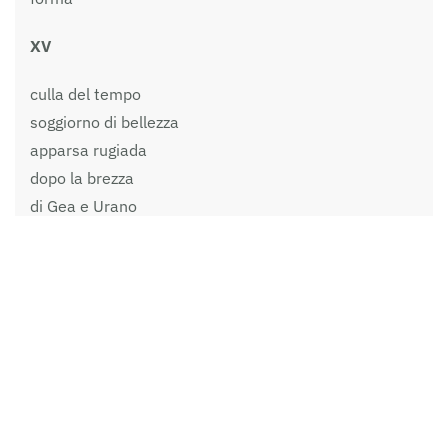
XV
culla del tempo
soggiorno di bellezza
apparsa rugiada
dopo la brezza
di Gea e Urano
XVI
pennello d’oltralpe
che incedi
sul terrazzo del mondo
ne dipingi il segreto
XVII