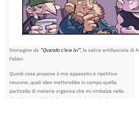
Immagine da
“Qvando c’era lvi”
, la satira antifascista di 
Fabbri
Quindi cosa propone il mio appassito e ripetitivo
neurone, quali idee metterebbe in campo quella
particella di materia organica che mi rimbalza nella
disabitata vastità della mia scatola cranica?
E qui continuo a starnazzare nelle sabbie mobili, più
penso, più cerco e più affondo.
Credo di averlo
scritto un milione di volte, cambiamo agenda,