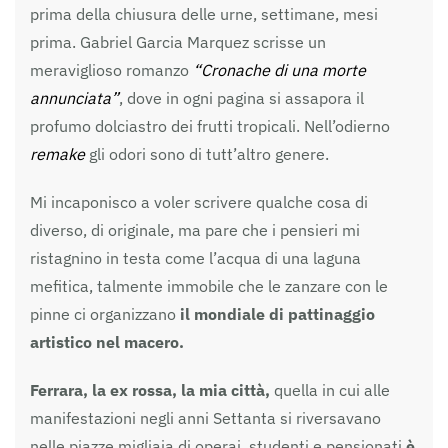
prima della chiusura delle urne, settimane, mesi
prima. Gabriel Garcia Marquez scrisse un
meraviglioso romanzo
“Cronache di una morte
annunciata”
, dove in ogni pagina si assapora il
profumo dolciastro dei frutti tropicali. Nell’odierno
remake
gli odori sono di tutt’altro genere.
Mi incaponisco a voler scrivere qualche cosa di
diverso, di originale, ma pare che i pensieri mi
ristagnino in testa come l’acqua di una laguna
mefitica, talmente immobile che le zanzare con le
pinne ci organizzano
il mondiale di pattinaggio
artistico nel macero.
Ferrara, la ex rossa, la mia città,
quella in cui alle
manifestazioni negli anni Settanta si riversavano
nelle piazze migliaia di operai, studenti e pensionati
è