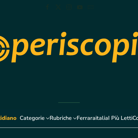
idiano
Categorie
Rubriche
Ferraraitalia
I Più Letti
Co