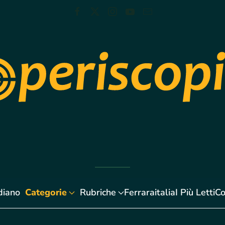
diano
Categorie
Rubriche
Ferraraitalia
I Più Letti
Co