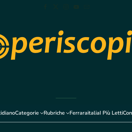
idiano
Categorie
Rubriche
Ferraraitalia
I Più Letti
Con