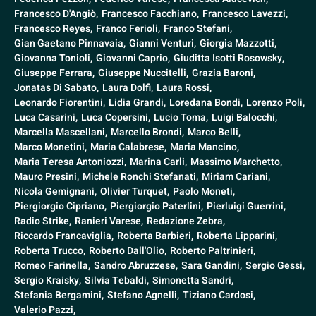
Francesco D'Angiò,
Francesco Facchiano,
Francesco Lavezzi,
Francesco Reyes,
Franco Ferioli,
Franco Stefani,
Gian Gaetano Pinnavaia,
Gianni Venturi,
Giorgia Mazzotti,
Giovanna Tonioli,
Giovanni Caprio,
Giuditta Isotti Rosowsky,
Giuseppe Ferrara,
Giuseppe Nuccitelli,
Grazia Baroni,
Jonatas Di Sabato,
Laura Dolfi,
Laura Rossi,
Leonardo Fiorentini,
Lidia Grandi,
Loredana Bondi,
Lorenzo Poli,
Luca Casarini,
Luca Copersini,
Lucio Toma,
Luigi Balocchi,
Marcella Mascellani,
Marcello Brondi,
Marco Belli,
Marco Monetini,
Maria Calabrese,
Maria Mancino,
Maria Teresa Antoniozzi,
Marina Carli,
Massimo Marchetto,
Mauro Presini,
Michele Ronchi Stefanati,
Miriam Cariani,
Nicola Gemignani,
Olivier Turquet,
Paolo Moneti,
Piergiorgio Cipriano,
Piergiorgio Paterlini,
Pierluigi Guerrini,
Radio Strike,
Ranieri Varese,
Redazione Zebra,
Riccardo Francaviglia,
Roberta Barbieri,
Roberta Lipparini,
Roberta Trucco,
Roberto Dall'Olio,
Roberto Paltrinieri,
Romeo Farinella,
Sandro Abruzzese,
Sara Gandini,
Sergio Gessi,
Sergio Kraisky,
Silvia Tebaldi,
Simonetta Sandri,
Stefania Bergamini,
Stefano Agnelli,
Tiziano Cardosi,
Valerio Pazzi,