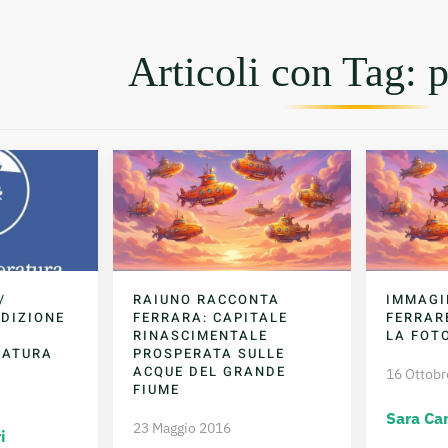
Articoli con Tag: 
/
RAIUNO RACCONTA
IMMAGI
EDIZIONE
FERRARA: CAPITALE
FERRAR
RINASCIMENTALE
LA FOT
RATURA
PROSPERATA SULLE
ACQUE DEL GRANDE
16 Ottobr
FIUME
Sara Ca
23 Maggio 2016
i