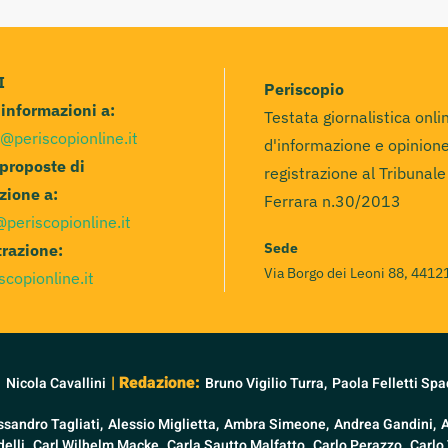
I
Periscopio
e informazioni a:
Testata giornalistica onli
@periscopionline.it
d'informazione e opinione
 proposte di
registrazione al Tribunale
zione a:
Ferrara n.30/2013
@periscopionline.it
Sede
razione:
Via Borgo dei Leoni 88, 44121
scopionline.it
:
| Redazione:
Nicola Cavallini
Bruno Vigilio Turra,
Paola Felletti Spa
ssandro Tagliati,
Alessio Miglietta,
Ambra Simeone,
Andrea Gandini,
elli,
Carl Wilhelm Macke,
Carla Sautto Malfatto,
Carlo Perazzo,
Carlo 