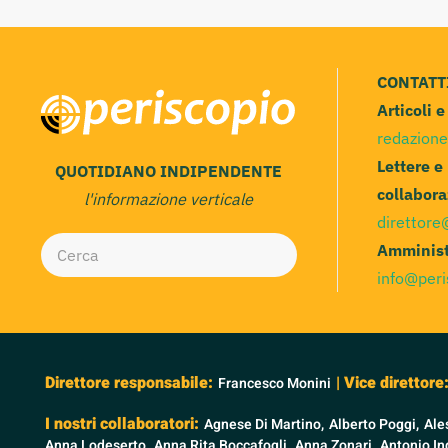
CONTATT
Articoli 
redazione
Lettere e
QUOTIDIANO INDIPENDENTE
collabora
l'informazione verticale
direttore
Amminist
info@peri
Direttore responsabile:
| Vice direttore
Francesco Monini
I nostri collaboratori:
Agnese Di Martino,
Alberto Poggi,
Ale
Anna Lodeserto,
Anna Rita Boccafogli,
Anna Zonari,
Antonio Ind