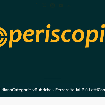
idiano
Categorie
Rubriche
Ferraraitalia
I Più Letti
Con