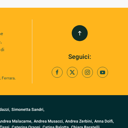
ne
,
 di
Seguici:
 Ferrara.
dazzi,
Simonetta Sandri,
Andrea Malacarne,
Andrea Musacci,
Andrea Zerbini,
Anna Dolfi,
Tassi,
Caterina Orsoni,
Catina Balotta,
Chiara Baratelli,