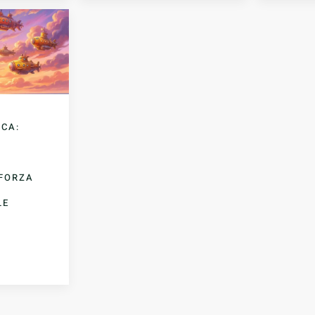
ICA:
 FORZA
LE