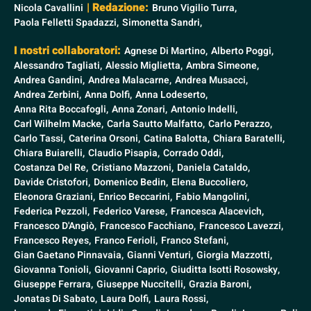
| Redazione:
Nicola Cavallini
Bruno Vigilio Turra,
Paola Felletti Spadazzi,
Simonetta Sandri,
I nostri collaboratori:
Agnese Di Martino,
Alberto Poggi,
Alessandro Tagliati,
Alessio Miglietta,
Ambra Simeone,
Andrea Gandini,
Andrea Malacarne,
Andrea Musacci,
Andrea Zerbini,
Anna Dolfi,
Anna Lodeserto,
Anna Rita Boccafogli,
Anna Zonari,
Antonio Indelli,
Carl Wilhelm Macke,
Carla Sautto Malfatto,
Carlo Perazzo,
Carlo Tassi,
Caterina Orsoni,
Catina Balotta,
Chiara Baratelli,
Chiara Buiarelli,
Claudio Pisapia,
Corrado Oddi,
Costanza Del Re,
Cristiano Mazzoni,
Daniela Cataldo,
Davide Cristofori,
Domenico Bedin,
Elena Buccoliero,
Eleonora Graziani,
Enrico Beccarini,
Fabio Mangolini,
Federica Pezzoli,
Federico Varese,
Francesca Alacevich,
Francesco D'Angiò,
Francesco Facchiano,
Francesco Lavezzi,
Francesco Reyes,
Franco Ferioli,
Franco Stefani,
Gian Gaetano Pinnavaia,
Gianni Venturi,
Giorgia Mazzotti,
Giovanna Tonioli,
Giovanni Caprio,
Giuditta Isotti Rosowsky,
Giuseppe Ferrara,
Giuseppe Nuccitelli,
Grazia Baroni,
Jonatas Di Sabato,
Laura Dolfi,
Laura Rossi,