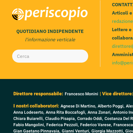
CONTATT
Articoli 
redazione
Lettere e
QUOTIDIANO INDIPENDENTE
collabora
l'informazione verticale
direttore
Amminist
info@peri
Direttore responsabile:
| Vice direttore
Francesco Monini
I nostri collaboratori:
Agnese Di Martino,
Alberto Poggi,
Ale
Anna Lodeserto,
Anna Rita Boccafogli,
Anna Zonari,
Antonio Ind
Chiara Buiarelli,
Claudio Pisapia,
Corrado Oddi,
Costanza Del R
Fabio Mangolini,
Federica Pezzoli,
Federico Varese,
Francesca
Gian Gaetano Pinnavaia,
Gianni Venturi,
Giorgia Mazzotti,
Gio