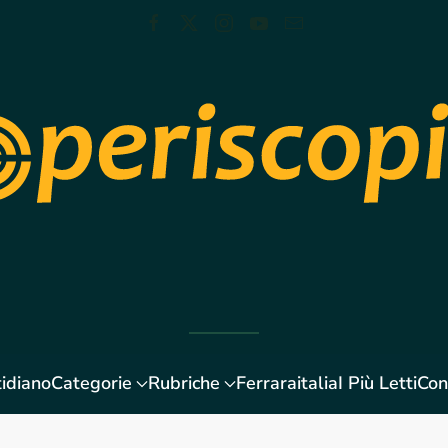
idiano
Categorie
Rubriche
Ferraraitalia
I Più Letti
Con