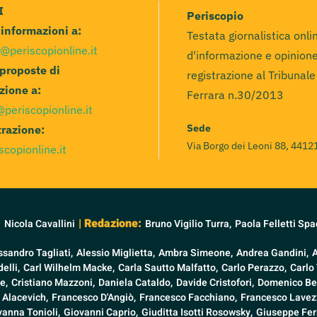
I
Periscopio
e informazioni a:
Testata giornalistica onli
@periscopionline.it
d'informazione e opinione
 proposte di
registrazione al Tribunale
zione a:
Ferrara n.30/2013
@periscopionline.it
Sede
razione:
Via Borgo dei Leoni 88, 44121
scopionline.it
:
| Redazione:
Nicola Cavallini
Bruno Vigilio Turra,
Paola Felletti Spa
ssandro Tagliati,
Alessio Miglietta,
Ambra Simeone,
Andrea Gandini,
elli,
Carl Wilhelm Macke,
Carla Sautto Malfatto,
Carlo Perazzo,
Carlo 
e,
Cristiano Mazzoni,
Daniela Cataldo,
Davide Cristofori,
Domenico Be
 Alacevich,
Francesco D'Angiò,
Francesco Facchiano,
Francesco Lavezz
vanna Tonioli,
Giovanni Caprio,
Giuditta Isotti Rosowsky,
Giuseppe Fer