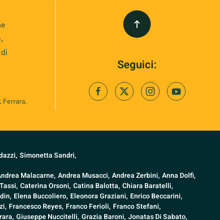
ne
,
 di
Seguici:
 Ferrara.
dazzi,
Simonetta Sandri,
Andrea Malacarne,
Andrea Musacci,
Andrea Zerbini,
Anna Dolfi,
Tassi,
Caterina Orsoni,
Catina Balotta,
Chiara Baratelli,
din,
Elena Buccoliero,
Eleonora Graziani,
Enrico Beccarini,
i,
Francesco Reyes,
Franco Ferioli,
Franco Stefani,
rara,
Giuseppe Nuccitelli,
Grazia Baroni,
Jonatas Di Sabato,