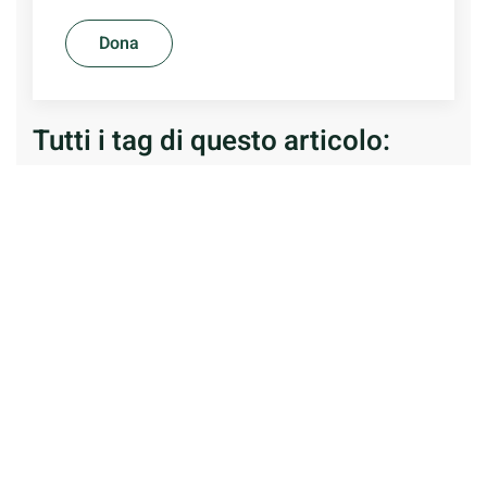
Dona
Tutti i tag di questo articolo:
dolore
liriche
malattia
morte
paura
poesie
roberto dall’olio
sonno
versi
vita
Roberto Dall’Olio
Bolognese da sempre ancora prima di nascervi. È
nomade cosmopolita. Scrisse poesie da anni otto
circa. E non smise più. Pubblica libri in versi. Ritiene