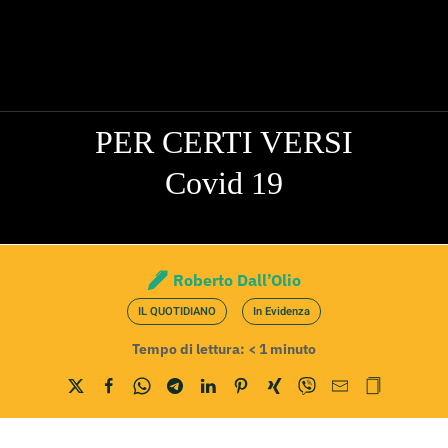
PER CERTI VERSI
Covid 19
Roberto Dall’Olio
IL QUOTIDIANO
In Evidenza
Tempo di lettura:
< 1
minuto