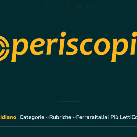
idiano
Categorie
Rubriche
Ferraraitalia
I Più Letti
Co