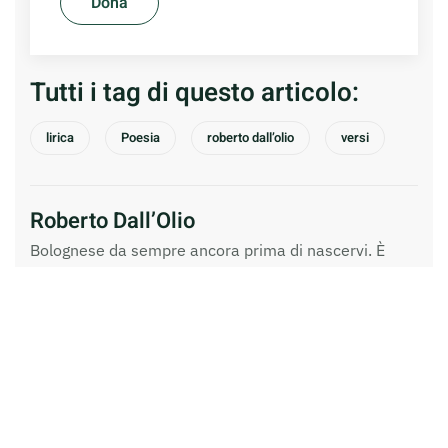
Dona
Tutti i tag di questo articolo:
lirica
Poesia
roberto dall’olio
versi
Roberto Dall’Olio
Bolognese da sempre ancora prima di nascervi. È
nomade cosmopolita. Scrisse poesie da anni otto
circa. E non smise più. Pubblica libri in versi. Ritiene
la poesia una forma di stoviglia, detta alla Gozzano.
Ah, poeti di riferimento: Italiani: Roberto Roversi mio
maestro e amico Antonia Pozzi Alfonso Gatto Guido
Gozzano Stranieri: Neruda Lorca Salinas Yanez Piznik
Brecht Prevert Plath Sexton Seifert Cvetaeva Ritsos