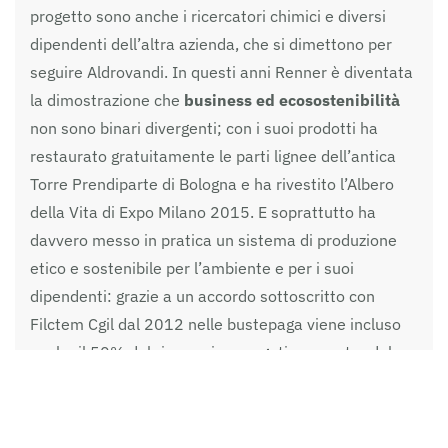
progetto sono anche i ricercatori chimici e diversi
dipendenti dell’altra azienda, che si dimettono per
seguire Aldrovandi. In questi anni Renner è diventata
la dimostrazione che
business ed ecosostenibilità
non sono binari divergenti; con i suoi prodotti ha
restaurato gratuitamente le parti lignee dell’antica
Torre Prendiparte di Bologna e ha rivestito l’Albero
della Vita di Expo Milano 2015. E soprattutto ha
davvero messo in pratica un sistema di produzione
etico e sostenibile per l’ambiente e per i suoi
dipendenti: grazie a un accordo sottoscritto con
Filctem Cgil dal 2012 nelle bustepaga viene incluso
anche il 50% del risparmio energetico, mentre dal
2013 ha preso il via “
Uno stipendio in più per tutti
”
che prevede la suddivisione tra tutti i 250 dipendenti
del 15% degli utili.