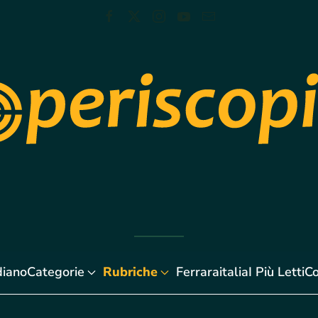
diano
Categorie
Rubriche
Ferraraitalia
I Più Letti
Co