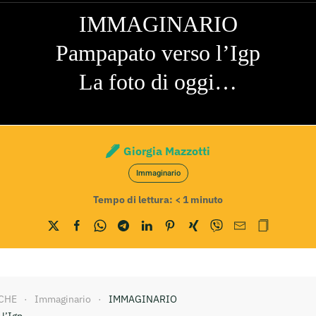
IMMAGINARIO
Pampapato verso l’Igp
La foto di oggi…
Giorgia Mazzotti
Immaginario
Tempo di lettura:
< 1
minuto
CHE
Immaginario
IMMAGINARIO
l’Igp