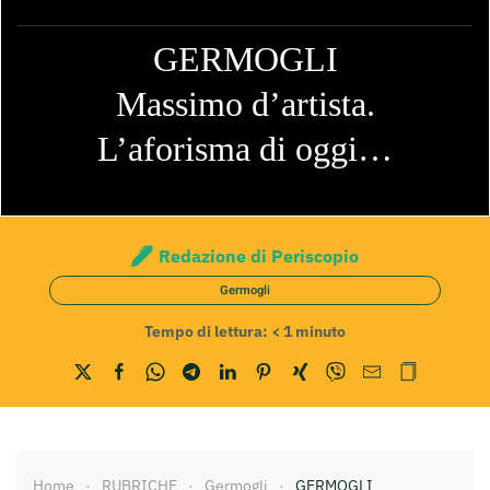
GERMOGLI
Massimo d’artista.
L’aforisma di oggi…
Redazione di Periscopio
Germogli
Tempo di lettura:
< 1
minuto
Home
RUBRICHE
Germogli
GERMOGLI