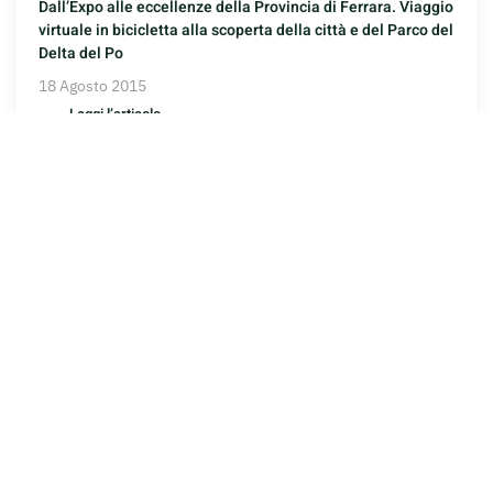
Dall’Expo alle eccellenze della Provincia di Ferrara. Viaggio
virtuale in bicicletta alla scoperta della città e del Parco del
Delta del Po
18 Agosto 2015
Leggi l’articolo
GERMOGLI
Il tempo che occorre.
L’aforisma di oggi…