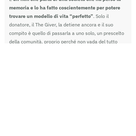
memoria e lo ha fatto coscientemente per potere
trovare un modello di vita “perfetto”
. Solo il
donatore, il The Giver, la detiene ancora e il suo
compito è quello di passarla a uno solo, un prescelto
della comunità, proprio perché non vada del tutto
perduta. Ma è da questa memoria tramandata che si
scoprirà che il modello senza memoria è atroce e
deumanizzante.
Dunque cancellare la conoscenza bio-logica dei
corpi, tagliare per sempre il legame bio- grafico e
bio-logico tra madre e figlio non è forse cancellare
la memoria delle origini, cancellare il senso stesso
di essere umano? Con quali conseguenze?
Questa è la domanda che dovremmo tutti porci,