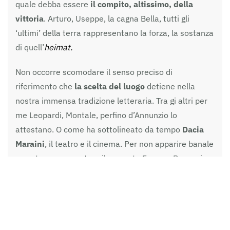
quale debba essere
il compito, altissimo, della
vittoria
. Arturo, Useppe, la cagna Bella, tutti gli
‘ultimi’ della terra rappresentano la forza, la sostanza
di quell’
heimat.
Non occorre scomodare il senso preciso di
riferimento che
la scelta del luogo
detiene nella
nostra immensa tradizione letteraria. Tra gi altri per
me Leopardi, Montale, perfino d’Annunzio lo
attestano. O come ha sottolineato da tempo
Dacia
Maraini
, il teatro e il cinema. Per non apparire banale
non sto a commentare il rapporto Ferrara-Bassani.
Perciò mi pare profondamente giusto ciò che scrive
il
ministro della cultura Dario Franceschini
nel
ribadire con entusiasmo la scelta di Procida: