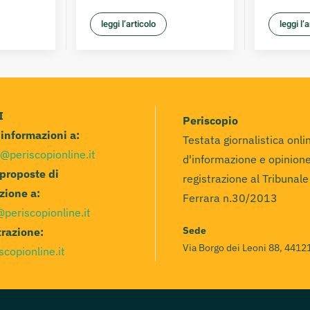
leggi l’articolo
leggi l’
I
Periscopio
e informazioni a:
Testata giornalistica onli
@periscopionline.it
d'informazione e opinione
 proposte di
registrazione al Tribunale
zione a:
Ferrara n.30/2013
@periscopionline.it
Sede
razione:
Via Borgo dei Leoni 88, 44121
scopionline.it