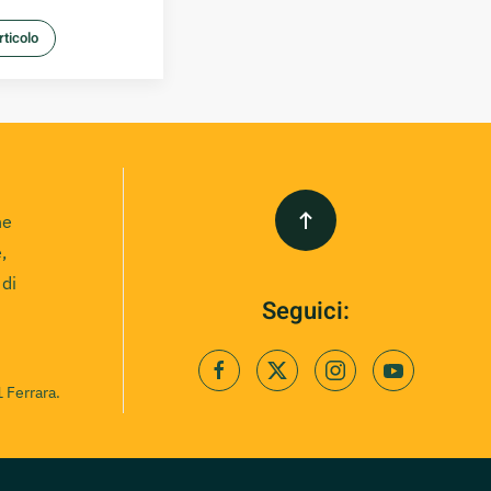
articolo
ne
,
 di
Seguici:
 Ferrara.