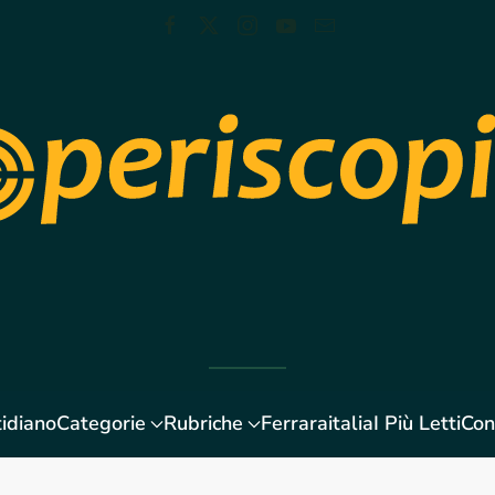
idiano
Categorie
Rubriche
Ferraraitalia
I Più Letti
Con