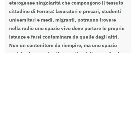
eterogenee singolarità che compongono il tessuto
cittadino di Ferrara: lavoratori e precari, studenti
universitari e medi, migranti, potranno trovare
nella radio uno spazio vivo dove portare le proprie
istanze e farsi contaminare da quelle degli altri.
Non un contenitore da riempire, ma uno spazio
sociale che prende vita a partire dalle energie che
si autorganizzano attorno ad esso.
radio@radiostrike.info
www.radiostrike.org