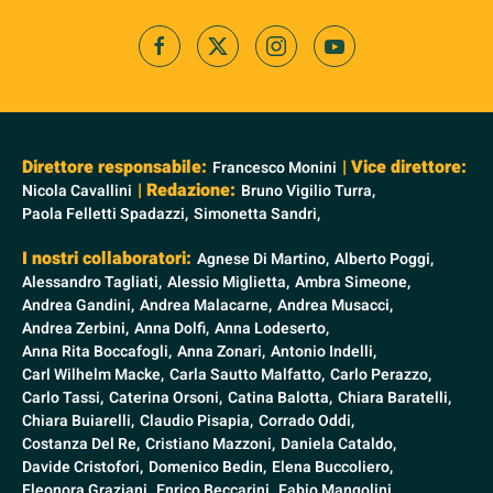
Direttore responsabile:
| Vice direttore:
Francesco Monini
| Redazione:
Nicola Cavallini
Bruno Vigilio Turra,
Paola Felletti Spadazzi,
Simonetta Sandri,
I nostri collaboratori:
Agnese Di Martino,
Alberto Poggi,
Alessandro Tagliati,
Alessio Miglietta,
Ambra Simeone,
Andrea Gandini,
Andrea Malacarne,
Andrea Musacci,
Andrea Zerbini,
Anna Dolfi,
Anna Lodeserto,
Anna Rita Boccafogli,
Anna Zonari,
Antonio Indelli,
Carl Wilhelm Macke,
Carla Sautto Malfatto,
Carlo Perazzo,
Carlo Tassi,
Caterina Orsoni,
Catina Balotta,
Chiara Baratelli,
Chiara Buiarelli,
Claudio Pisapia,
Corrado Oddi,
Costanza Del Re,
Cristiano Mazzoni,
Daniela Cataldo,
Davide Cristofori,
Domenico Bedin,
Elena Buccoliero,
Eleonora Graziani,
Enrico Beccarini,
Fabio Mangolini,