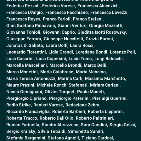
Federica Pezzoli,
Federico Varese,
Francesca Alacevich,
Francesco D'Angiò,
Francesco Facchiano,
Francesco Lavezzi,
Francesco Reyes,
Franco Ferioli,
Franco Stefani,
Gian Gaetano Pinnavaia,
Gianni Venturi,
Giorgia Mazzotti,
Giovanna Tonioli,
Giovanni Caprio,
Giuditta Isotti Rosowsky,
Giuseppe Ferrara,
Giuseppe Nuccitelli,
Grazia Baroni,
Jonatas Di Sabato,
Laura Dolfi,
Laura Rossi,
Leonardo Fiorentini,
Lidia Grandi,
Loredana Bondi,
Lorenzo Poli,
Luca Casarini,
Luca Copersini,
Lucio Toma,
Luigi Balocchi,
Marcella Mascellani,
Marcello Brondi,
Marco Belli,
Marco Monetini,
Maria Calabrese,
Maria Mancino,
Maria Teresa Antoniozzi,
Marina Carli,
Massimo Marchetto,
Mauro Presini,
Michele Ronchi Stefanati,
Miriam Cariani,
Nicola Gemignani,
Olivier Turquet,
Paolo Moneti,
Piergiorgio Cipriano,
Piergiorgio Paterlini,
Pierluigi Guerrini,
Radio Strike,
Ranieri Varese,
Redazione Zebra,
Riccardo Francaviglia,
Roberta Barbieri,
Roberta Lipparini,
Roberta Trucco,
Roberto Dall'Olio,
Roberto Paltrinieri,
Romeo Farinella,
Sandro Abruzzese,
Sara Gandini,
Sergio Gessi,
Sergio Kraisky,
Silvia Tebaldi,
Simonetta Sandri,
Stefania Bergamini,
Stefano Agnelli,
Tiziano Cardosi,