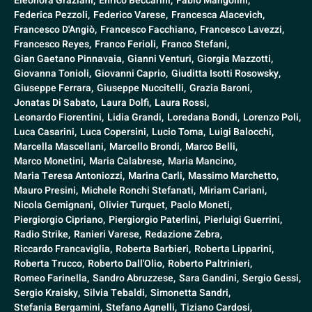
Eleonora Graziani,
Enrico Beccarini,
Fabio Mangolini,
Federica Pezzoli,
Federico Varese,
Francesca Alacevich,
Francesco D'Angiò,
Francesco Facchiano,
Francesco Lavezzi,
Francesco Reyes,
Franco Ferioli,
Franco Stefani,
Gian Gaetano Pinnavaia,
Gianni Venturi,
Giorgia Mazzotti,
Giovanna Tonioli,
Giovanni Caprio,
Giuditta Isotti Rosowsky,
Giuseppe Ferrara,
Giuseppe Nuccitelli,
Grazia Baroni,
Jonatas Di Sabato,
Laura Dolfi,
Laura Rossi,
Leonardo Fiorentini,
Lidia Grandi,
Loredana Bondi,
Lorenzo Poli,
Luca Casarini,
Luca Copersini,
Lucio Toma,
Luigi Balocchi,
Marcella Mascellani,
Marcello Brondi,
Marco Belli,
Marco Monetini,
Maria Calabrese,
Maria Mancino,
Maria Teresa Antoniozzi,
Marina Carli,
Massimo Marchetto,
Mauro Presini,
Michele Ronchi Stefanati,
Miriam Cariani,
Nicola Gemignani,
Olivier Turquet,
Paolo Moneti,
Piergiorgio Cipriano,
Piergiorgio Paterlini,
Pierluigi Guerrini,
Radio Strike,
Ranieri Varese,
Redazione Zebra,
Riccardo Francaviglia,
Roberta Barbieri,
Roberta Lipparini,
Roberta Trucco,
Roberto Dall'Olio,
Roberto Paltrinieri,
Romeo Farinella,
Sandro Abruzzese,
Sara Gandini,
Sergio Gessi,
Sergio Kraisky,
Silvia Tebaldi,
Simonetta Sandri,
Stefania Bergamini,
Stefano Agnelli,
Tiziano Cardosi,