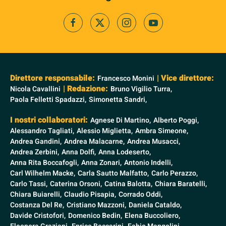
Direttore responsabile:
| Vice direttore:
Francesco Monini
| Redazione:
Nicola Cavallini
Bruno Vigilio Turra,
Paola Felletti Spadazzi,
Simonetta Sandri,
I nostri collaboratori:
Agnese Di Martino,
Alberto Poggi,
Alessandro Tagliati,
Alessio Miglietta,
Ambra Simeone,
Andrea Gandini,
Andrea Malacarne,
Andrea Musacci,
Andrea Zerbini,
Anna Dolfi,
Anna Lodeserto,
Anna Rita Boccafogli,
Anna Zonari,
Antonio Indelli,
Carl Wilhelm Macke,
Carla Sautto Malfatto,
Carlo Perazzo,
Carlo Tassi,
Caterina Orsoni,
Catina Balotta,
Chiara Baratelli,
Chiara Buiarelli,
Claudio Pisapia,
Corrado Oddi,
Costanza Del Re,
Cristiano Mazzoni,
Daniela Cataldo,
Davide Cristofori,
Domenico Bedin,
Elena Buccoliero,