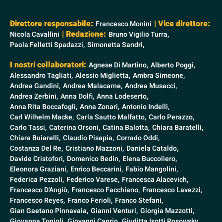
Direttore responsabile:
| Vice direttore:
Francesco Monini
| Redazione:
Nicola Cavallini
Bruno Vigilio Turra,
Paola Felletti Spadazzi,
Simonetta Sandri,
I nostri collaboratori:
Agnese Di Martino,
Alberto Poggi,
Alessandro Tagliati,
Alessio Miglietta,
Ambra Simeone,
Andrea Gandini,
Andrea Malacarne,
Andrea Musacci,
Andrea Zerbini,
Anna Dolfi,
Anna Lodeserto,
Anna Rita Boccafogli,
Anna Zonari,
Antonio Indelli,
Carl Wilhelm Macke,
Carla Sautto Malfatto,
Carlo Perazzo,
Carlo Tassi,
Caterina Orsoni,
Catina Balotta,
Chiara Baratelli,
Chiara Buiarelli,
Claudio Pisapia,
Corrado Oddi,
Costanza Del Re,
Cristiano Mazzoni,
Daniela Cataldo,
Davide Cristofori,
Domenico Bedin,
Elena Buccoliero,
Eleonora Graziani,
Enrico Beccarini,
Fabio Mangolini,
Federica Pezzoli,
Federico Varese,
Francesca Alacevich,
Francesco D'Angiò,
Francesco Facchiano,
Francesco Lavezzi,
Francesco Reyes,
Franco Ferioli,
Franco Stefani,
Gian Gaetano Pinnavaia,
Gianni Venturi,
Giorgia Mazzotti,
Giovanna Tonioli,
Giovanni Caprio,
Giuditta Isotti Rosowsky,