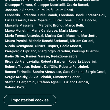
Giuseppe Ferrara,
Giuseppe Nuccitelli,
Grazia Baroni,
Jonatas Di Sabato,
Laura Dolfi,
Laura Rossi,
Leonardo Fiorentini,
Lidia Grandi,
Loredana Bondi,
Lorenzo Poli,
Luca Casarini,
Luca Copersini,
Lucio Toma,
Luigi Balocchi,
Marcella Mascellani,
Marcello Brondi,
Marco Belli,
Marco Monetini,
Maria Calabrese,
Maria Mancino,
Maria Teresa Antoniozzi,
Marina Carli,
Massimo Marchetto,
Mauro Presini,
Michele Ronchi Stefanati,
Miriam Cariani,
Nicola Gemignani,
Olivier Turquet,
Paolo Moneti,
Piergiorgio Cipriano,
Piergiorgio Paterlini,
Pierluigi Guerrini,
Radio Strike,
Ranieri Varese,
Redazione Zebra,
Riccardo Francaviglia,
Roberta Barbieri,
Roberta Lipparini,
Roberta Trucco,
Roberto Dall'Olio,
Roberto Paltrinieri,
Romeo Farinella,
Sandro Abruzzese,
Sara Gandini,
Sergio Gessi,
Sergio Kraisky,
Silvia Tebaldi,
Simonetta Sandri,
Stefania Bergamini,
Stefano Agnelli,
Tiziano Cardosi,
Valerio Pazzi,
Impostazioni cookies