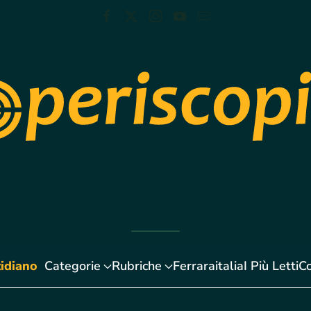
idiano
Categorie
Rubriche
Ferraraitalia
I Più Letti
Co