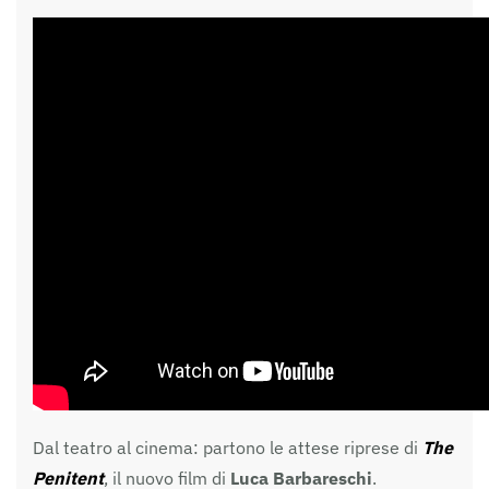
Dal teatro al cinema: partono le attese riprese di
The
Penitent
, il nuovo film di
Luca
Barbareschi
.